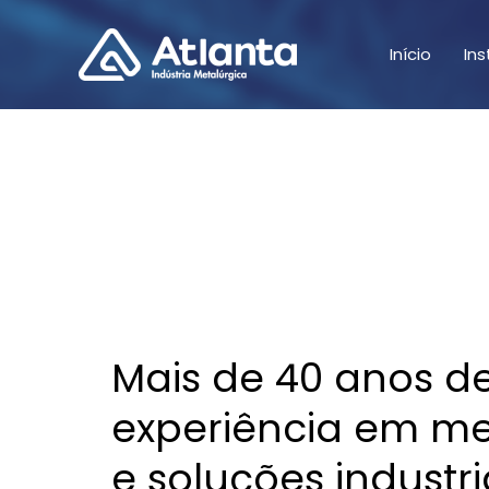
Ir
para
Início
Ins
o
conteúdo
Mais de 40 anos d
experiência em me
e soluções industri