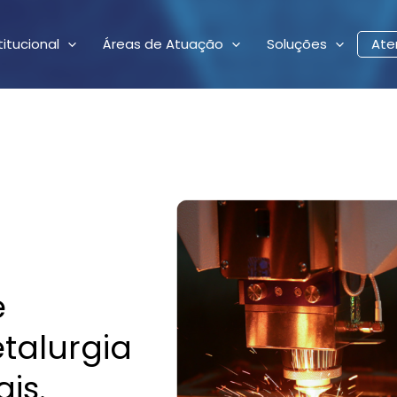
titucional
Áreas de Atuação
Soluções
Ate
e
talurgia
ais.