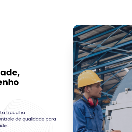
dade,
enho
nta trabalha
ntrole de qualidade para
ade.